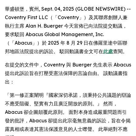
華盛頓堡，賓州, Sept. 04, 2025 (GLOBE NEWSWIRE) --
Coventry First LLC（「Coventry」）及其聯席創辦人兼
執行主席 Alan H. Buerger 今天宣佈已向法院提交動議，
要求駁回 Abacus Global Management, Inc.
（「Abacus」）於 2025 年 8 月 29 日在佛羅里達中區聯
邦地區法院提出的訴訟。 駁回動議書全文可在
此處
查閱。
在提交的文件中，Coventry 與 Buerger 先生表示 Abacus
提出此訴訟旨在打壓受憲法保障的言論自由。 該動議書指
出：
「第一修正案闡明『國家深切承諾，須秉持公共議題的辯論
不應受阻礙、堅實有力且廣泛開放的原則。』 然而，
Abacus 卻企圖顛覆此原則。 面對本身造成嚴重問題而引
發的批評，Abacus 卻提出此宗毫無意義的訴訟，旨在令揭
露真相或表達其憲法保護意見的人士噤聲。 此舉絕對不應