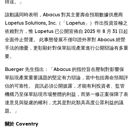
得逞。」
該動議同時表明，Abacus 對其主要壽命預期數據供應商
Lapetus Solutions, Inc.（「Lapetus」）作出投資並極之
依賴對方，惟 Lapetus 已公開宣佈自 2025 年 8 月 31 日起
全面停止營運。 此事態發展不僅印證外界對 Abacus 經營
手法的擔憂，更彰顯針對保單貼現產業進行公開辯論有多重
要。
Buerger 先生指出：「Abacus 的指控旨在壓制對影響保
單貼現產業重要議題的堅定有力辯論，當中包括壽命預期評
估的可靠性。 資訊必須公開披露，才能有利投資者、監管
機構乃至保單貼現市場整體的利益，而第一修正案保障了表
達意見與疑慮的權利，尤其是對此類具高度公眾利益的議
題。」
關於 Coventry